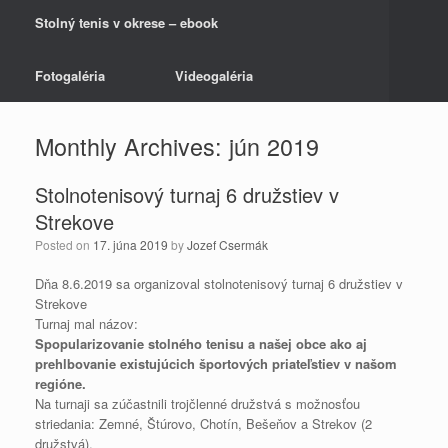
Stolný tenis v okrese – ebook
Fotogaléria
Videogaléria
Monthly Archives:
jún 2019
Stolnotenisový turnaj 6 družstiev v
Strekove
Posted on
17. júna 2019
by
Jozef Csermák
Dňa 8.6.2019 sa organizoval stolnotenisový turnaj 6 družstiev v
Strekove
Turnaj mal názov:
Spopularizovanie stolného tenisu a našej obce ako aj
prehlbovanie existujúcich športových priateľstiev v našom
regióne.
Na turnaji sa zúčastnili trojčlenné družstvá s možnosťou
striedania: Zemné, Štúrovo, Chotín, Bešeňov a Strekov (2
družstvá).