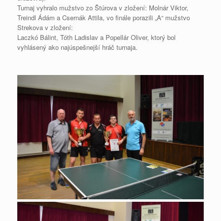
Turnaj vyhralo mužstvo zo Štúrova v zložení: Molnár Viktor,
Treindl Ádám a Csernák Attila, vo finále porazili „A“ mužstvo
Strekova v zložení:
Laczkó Bálint, Tóth Ladislav a Popellár Oliver, ktorý bol
vyhlásený ako najúspešnejší hráč turnaja.