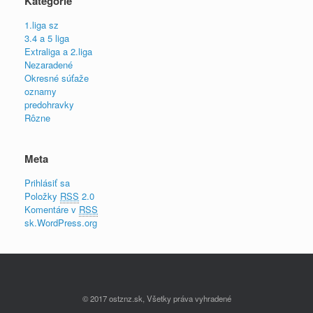
Kategórie
1.liga sz
3.4 a 5 liga
Extraliga a 2.liga
Nezaradené
Okresné súťaže
oznamy
predohravky
Rôzne
Meta
Prihlásiť sa
Položky
RSS
2.0
Komentáre v
RSS
sk.WordPress.org
© 2017 ostznz.sk, Všetky práva vyhradené