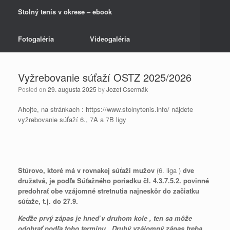
Stolný tenis v okrese – ebook
Fotogaléria
Videogaléria
Vyžrebovanie súťaží OSTZ 2025/2026
Posted on
29. augusta 2025
by
Jozef Csermák
Ahojte, na stránkach : https://www.stolnytenis.info/ nájdete
vyžrebovanie súťaží 6., 7A a 7B ligy
Štúrovo, ktoré má v rovnakej súťaži mužov
(6. liga )
dve
družstvá, je podľa Súťažného poriadku čl. 4.3.7.5.2. povinné
predohrať obe vzájomné stretnutia najneskôr do začiatku
súťaže, t.j. do 27.9.
Keďže prvý zápas je hneď v druhom kole , ten sa môže
odohrať podľa toho termínu.
Druhý vzájomný zápas treba