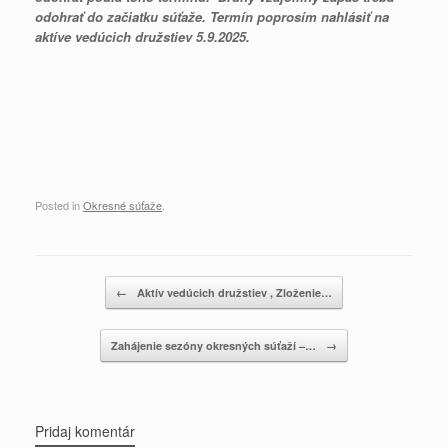
odohrať do začiatku súťaže. Termín poprosím nahlásiť na
aktíve vedúcich družstiev 5.9.2025.
Posted in
Okresné súťaže
.
Post navigation
←
Aktív vedúcich družstiev , Zloženie…
Zahájenie sezóny okresných súťaží –…
→
Pridaj komentár