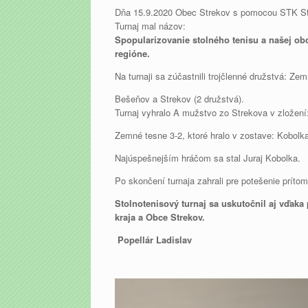
Dňa 15.9.2020 Obec Strekov s pomocou STK Strek
Turnaj mal názov:
Spopularizovanie stolného tenisu a našej obc
regióne.
Na turnaji sa zúčastnili trojčlenné družstvá: Z
Bešeňov a Strekov (2 družstvá).
Turnaj vyhralo A mužstvo zo Strekova v zložení: K
Zemné tesne 3-2, ktoré hralo v zostave: Kobolk
Najúspešnejším hráčom sa stal Juraj Kobolka.
Po skončení turnaja zahrali pre potešenie prít
Stolnotenisový turnaj sa uskutočnil aj vďak
kraja a Obce Strekov.
Popellár Ladislav