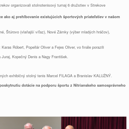
ov organizovali stolnotenisový turnaj 6 družstiev v Strekove
e ako aj prehlbovanie existujúcich športových priateľstiev v našom
emné, Štúrovo (vlaňajší víťaz), Nové Zámky (výber mladých hráčov),
aras Róbert, Popellár Oliver a Fejes Oliver, vo finále porazili
a Juraj, Kopečný Denis a Nagy František.
omných exhibičný stolný tenis Marcel FILAGA a Branislav KALUŽNÝ.
a poskytnutiu dotácie na podporu športu z Nitrianskeho samosprávneho