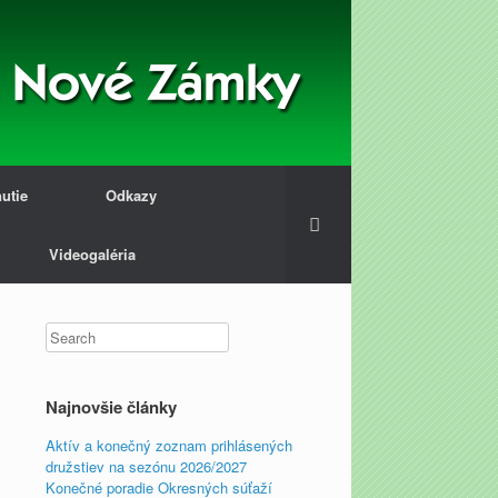
nutie
Odkazy
Videogaléria
Najnovšie články
Aktív a konečný zoznam prihlásených
družstiev na sezónu 2026/2027
Konečné poradie Okresných súťaží