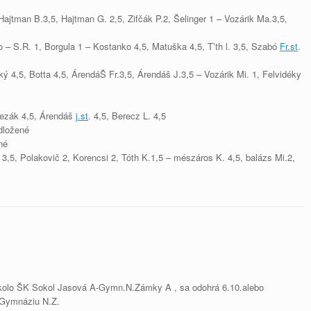
Hajtman B.3,5, Hajtman G. 2,5, Zifčák P.2, Šelinger 1 – Vozárik Ma.3,5,
 – S.R. 1, Borgula 1 – Kostanko 4,5, Matuška 4,5, T’th l. 3,5, Szabó
Fr.st
.
ký 4,5, Botta 4,5, ÁrendáŠ Fr.3,5, Árendáš J.3,5 – Vozárik Mi. 1, Felvidéky
lezák 4,5, Árendáš
j.st
. 4,5, Berecz L. 4,5
dložené
né
 3,5, Polakovič 2, Korencsi 2, Tóth K.1,5 – mészáros K. 4,5, balázs Mi.2,
.kolo ŠK Sokol Jasová A-Gymn.N.Zámky A , sa odohrá 6.10.alebo
 Gymnáziu N.Z.