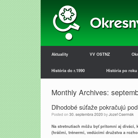
Aktuality
VV OSTNZ
Okr
História do r.1990
História po roku
Monthly Archives:
septemb
Dlhodobé súťaže pokračujú podľ
Posted on
30. septembra 2020
by
Jozef Csermák
Na stretnutiach môžu byť prítomní aj diváci,
(hráčmi, trénermi, vedúcimi družstva a rozho