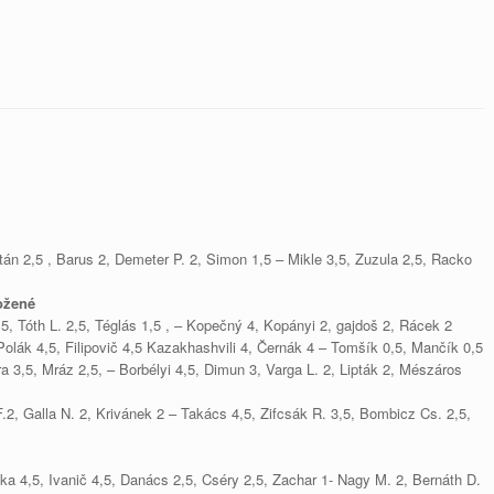
tán 2,5 , Barus 2, Demeter P. 2, Simon 1,5 – Mikle 3,5, Zuzula 2,5, Racko
ožené
5, Tóth L. 2,5, Téglás 1,5 , – Kopečný 4, Kopányi 2, gajdoš 2, Rácek 2
Polák 4,5, Filipovič 4,5
Kazakhashvili 4, Černák 4 – Tomšík 0,5, Mančík 0,5
a 3,5, Mráz 2,5, – Borbélyi 4,5, Dimun 3, Varga L. 2, Lipták 2, Mészáros
2, Galla N. 2, Krivánek 2 – Takács 4,5, Zifcsák R. 3,5, Bombicz Cs. 2,5,
a 4,5, Ivanič 4,5, Danács 2,5, Cséry 2,5, Zachar 1- Nagy M. 2, Bernáth D.