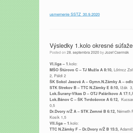
usmernenie SSTZ_30.9.2020
Výsledky 1.kolo okresné súťaže
Posted on
28. septembra 2020
by
Jozef Csermák
VI.liga – 1
.kolo:
MŠO Štúrovo C –
TJ Mužla A 8:10,
Lőrincz Zol
2, Páldi 2
ŠK Sokol Jasová A –
Gymn.N.Zámky A – odl
STK Strekov B –
TTC N.Zámky E 8:10,
Ižák 3,
Lok.Šurany-Vlkas D –
OTJ Palárikovo A 17:1,
Lok.Bánov C –
ŠK Tvrdošovce A 6:12,
Kucsar
0,5
Dr.Dvory n/Ž A –
STK Zemné B 6:12,
Németh F.
Kosík 1,5
VII.liga – 1
.kolo:
TTC N.Zámky F –
Dr.Dvory n/Ž B 15:3,
Adamičk