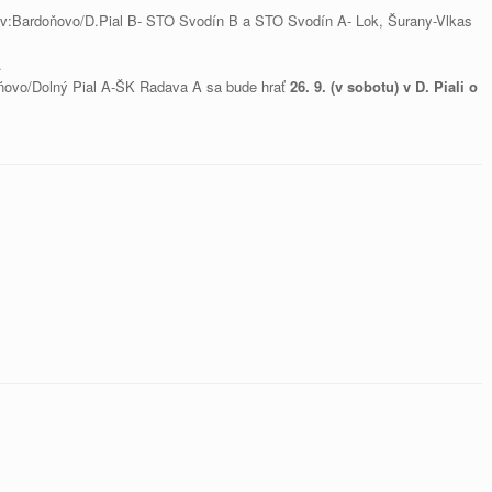
sov:Bardoňovo/D.Pial B- STO Svodín B a STO Svodín A- Lok, Šurany-Vlkas
.
ňovo/Dolný Pial A-ŠK Radava A sa bude hrať
26. 9. (v sobotu) v D. Piali o
.