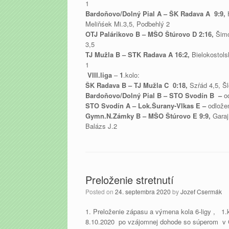
1
Bardoňovo/Dolný Pial A –
ŠK Radava A 9:9,
Meliňśek Mi.3,5, Podbehlý 2
OTJ Palárikovo B –
MŠO Štúrovo D 2:16,
Šimo
3,5
TJ Mužla B –
STK Radava A 16:2,
Bielokostols
1
VIII.liga
–
1
.kolo:
ŠK Radava B –
TJ Mužla C 0:18,
Szŕád 4,5, Š
Bardoňovo/Dolný Pial B –
STO Svodín B –
o
STO Svodín A –
Lok.Šurany-Vlkas E –
odlože
Gymn.N.Zámky B –
MŠO Štúrovo E 9:9,
Garaj
Balázs J.2
Preloženie stretnutí
Posted on
24. septembra 2020
by
Jozef Csermák
1. Preloženie zápasu a výmena kola 6-ligy , 1
8.10.2020 po vzájomnej dohode so súperom v