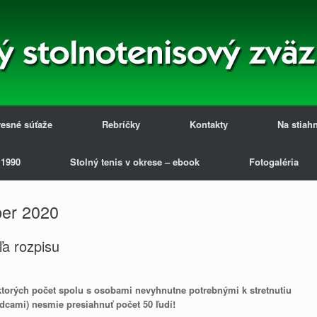
esné súťaže
Rebríčky
Kontakty
Na stiah
 1990
Stolný tenis v okrese – ebook
Fotogaléria
er 2020
a rozpisu
 ktorých počet spolu s osobami nevyhnutne potrebnými k stretnutiu
dcami) nesmie presiahnuť počet 50 ľudí!