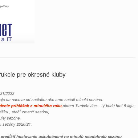
rukcie pre okresné kluby
021/2022
uje sa nanovo od začiatku ako sme začali minulú sezónu.
denie prihlášok z minulého roku,
okrem Tvrdošoviec – tý budú hrať 5 ligu.
lášku , stačí zmeniť sezónu)
ulej sezóne.
ku sezóny 2020/21.
redĺžiť hosťovanie uskutočnené na minulú neodohratú sezónu