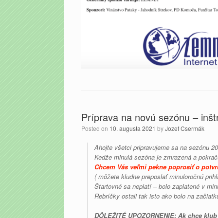
Príprava na novú sezónu – inšt
Posted on
10. augusta 2021
by
Jozef Csermák
Ahojte všetci pripravujeme sa na sezónu 2
Kedže minulá sezóna je zmrazená a pokrač
Chcem Vás veľmi pekne poprosiť o potvr
( môžete kludne preposlať minuloročnú prih
Štartovné sa neplatí – bolo zaplatené v min
Rebríčky ostali tak isto ako bolo na začiat
DÔLEŽITÉ UPOZORNENIE: Ak chce klub p