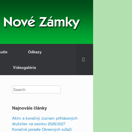
nutie
Odkazy
Videogaléria
Najnovšie články
Aktív a konečný zoznam prihlásených
družstiev na sezónu 2026/2027
Konečné poradie Okresných súťaží