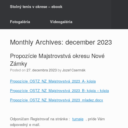
Stolný tenis v okrese – ebook
Fotogaléria
Videogaléria
Monthly Archives:
december 2023
Propozície Majstrovstvá okresu Nové
Zámky
Posted on
27. decembra 2023
by
Jozef Csermák
Propozície_OSTZ_NZ_Majstrovstvá_2023_A- kópia
Propozície_OSTZ_NZ_Majstrovstvá_2023_B- kópia – kópia
Propozície_OSTZ_NZ_Majstrovstvá_2023_mladez.docx
Odporúčam Registrovať na stránke :
turnaje
, príde Vám
odpovedný e mail.