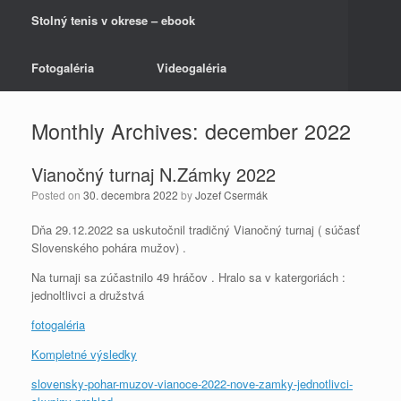
Stolný tenis v okrese – ebook
Fotogaléria
Videogaléria
Monthly Archives:
december 2022
Vianočný turnaj N.Zámky 2022
Posted on
30. decembra 2022
by
Jozef Csermák
Dňa 29.12.2022 sa uskutočnil tradičný Vianočný turnaj ( súčasť
Slovenského pohára mužov) .
Na turnaji sa zúčastnilo 49 hráčov . Hralo sa v katergoriách :
jednoltlivci a družstvá
fotogaléria
Kompletné výsledky
slovensky-pohar-muzov-vianoce-2022-nove-zamky-jednotlivci-