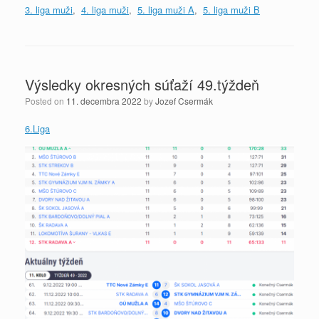
3. liga muži
,
4. liga muži
,
5. liga muži A
,
5. liga muži B
Výsledky okresných súťaží 49.týždeň
Posted on
11. decembra 2022
by
Jozef Csermák
6.Liga