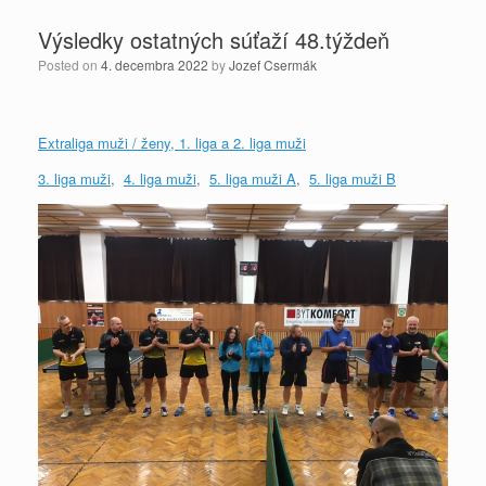
Výsledky ostatných súťaží 48.týždeň
Posted on
4. decembra 2022
by
Jozef Csermák
Extraliga muži / ženy, 1. liga a 2. liga muži
3. liga muži
,
4. liga muži
,
5. liga muži A
,
5. liga muži B