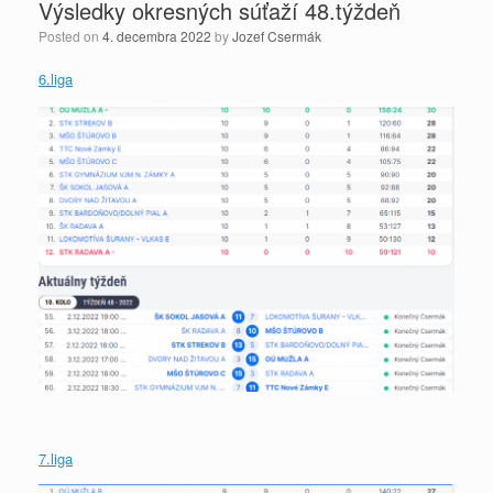
Výsledky okresných súťaží 48.týždeň
Posted on
4. decembra 2022
by
Jozef Csermák
6.liga
7.liga