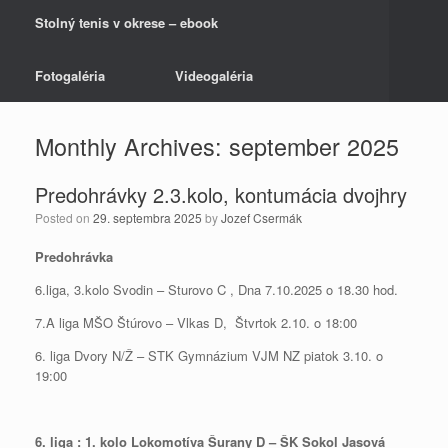
Stolný tenis v okrese – ebook
Fotogaléria
Videogaléria
Monthly Archives:
september 2025
Predohrávky 2.3.kolo, kontumácia dvojhry
Posted on
29. septembra 2025
by
Jozef Csermák
Predohrávka
6.liga, 3.kolo Svodin – Sturovo C , Dna 7.10.2025 o 18.30 hod.
7.A liga MŠO Štúrovo – Vlkas D, Štvrtok 2.10. o 18:00
6. liga Dvory N/Ž – STK Gymnázium VJM NZ piatok 3.10. o
19:00
6. liga : 1. kolo Lokomotíva Šurany D – ŠK Sokol Jasová