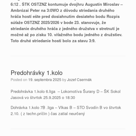
6:12 .
ŠTK OSTZNZ kontumuje dvojhru Augustín Miroslav –
Ambrózai Peter na 3:0WO z dôvodu striedania druhého
hráča hostí ešte pred dosiahnutím desiateho bodu Rozpis
súťaže OSTZNZ 2025/2026 v bode 23. stanovuje, že
striedanie druhého hráča z jedného družstva v stretnutí je
možné až po zisku 10. víťažného bodu jedného z družstiev.
Toto druhé striedanie hostí bolo za stavu 3:9.
Predohrávky 1.kolo
Posted on
19. septembra 2025
by
Jozef Csermák
Predohrávka 1.kolo 6.liga – Lokomotíva Šurany D – ŠK Sokol
Jasová vo štvrtok 25.9.2025 o 18:30
Dohrávka 1.kolo 7B .liga – Vlkas B – STO Svodín B vo štvrtok
2.10. ( z techn.príčin ) čas zatial neurčený