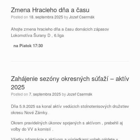
Zmena Hracieho dňa a času
Posted on
18. septembra 2025
by
Jozef Csermák
Ahojte zmena hracieho dňa a času domácich zápasov
Lokomotíva Šurany D , 6.liga
na Piatok 17:30
Zahájenie sezóny okresných súťaží – aktív
2025
Posted on
7. septembra 2025
by
Jozef Csermák
Dňa 5.9.2025 sa konal aktív vedúcich stolnotenisových družstiev
okresu Nové Zámky.
Okrem pravidelných úkonov spojených s aktívom , prebehli aj
voľby do VV a komisií .
Všetky informácie s aktívom a výsledkami volieb nájdete v