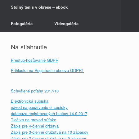
Stolný tenis v okrese – ebook
Fotogaléria
Videogaléria
Na stiahnutie
Prestup-hosťovanie GDPR
Prihlaska na Registraciu-obnovu GDPR1
Schválené poťahy 2017/
18
Elektronická súpiska
návod na používanie el.súpisky
databáza registrovaných hračov 14.9.2017
Tlačivo na prevod súťaže
Zápis pre 4-členné držstvá
Zápis pre 3-členné družstvá na 10 zápasov
Zápis pre 3-členné družstvá na 5 zápasov