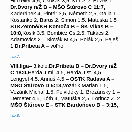
Hinzellér 4,5, Csókás 3,5, Kurcz 2, Božek 1
Dr.Dvory n/Ž B – MŠO Štúrovo C 11:7,
Kaderábek 4,
Pintér 3,5, Németh 2,5, Galla 1 –
Kostanko 2, Barus 2, Simon 1,5, Matuska 1,5
STK
Zemné/KH Komoča B –
Š
K Vlkas B –
10:8
,
Kosik 3,5, Bombicz Cs.2,5, Takács 2,
Adamovics 2 – Slovák M.4,5, Polák 2,5, Feješ
1
Dr.Pribeta A
–
voľno
tab.7.
VIII.liga
–
3
.kolo:
Dr.Pribeta B – Dr.Dvory n/Ž
C
18:0,
Herda J.ml. 4,5, Herda J.st. 4,5,
Lengyel 4,5, Annuš 4,5 –
OSTK Radava A –
MŠO Štúrovo D
5:13,
Vozárik Marian 1,5,
Vozárik Michal 1,5, Felvidéky 1, Brezánsky 1 –
Demeter 4,5, Tóth 4, Matuška 2,5, Lorincz Z. 2
MŠO Štúrovo E – STK Bardoňovo B –
3:15
,
tab.8.