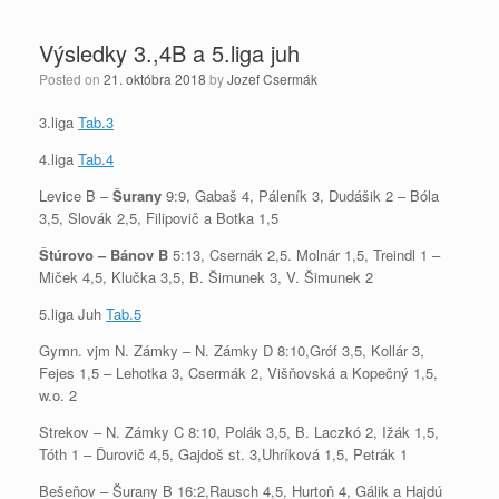
Výsledky 3.,4B a 5.liga juh
Posted on
21. októbra 2018
by
Jozef Csermák
3.liga
Tab.3
4.liga
Tab.4
Levice B –
Šurany
9:9, Gabaš 4, Páleník 3, Dudášik 2 – Bóla
3,5, Slovák 2,5, Filipovič a Botka 1,5
Štúrovo – Bánov B
5:13, Csernák 2,5. Molnár 1,5, Treindl 1 –
Miček 4,5, Klučka 3,5, B. Šimunek 3, V. Šimunek 2
5.liga Juh
Tab.5
Gymn. vjm N. Zámky – N. Zámky D 8:10,Gróf 3,5, Kollár 3,
Fejes 1,5 – Lehotka 3, Csermák 2, Višňovská a Kopečný 1,5,
w.o. 2
Strekov – N. Zámky C 8:10, Polák 3,5, B. Laczkó 2, Ižák 1,5,
Tóth 1 – Ďurovič 4,5, Gajdoš st. 3,Uhríková 1,5, Petrák 1
Bešeňov – Šurany B 16:2,Rausch 4,5, Hurtoň 4, Gálik a Hajdú