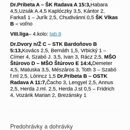
Dr.Pribeta A –
ŠK Radava A
15:3,
Habara
4,5,Uzsák A.4,5 Kaplóczky 3,5, Kántor 2,
Farkaš 1 – Jurík 2,5, Chudivánni 0,5
Š
K Vlkas
B –
voľno
VIII.liga
–
4
.kolo:
tab.8
Dr.Dvory n/Ž C – STK Bardoňovo B
5:13,
Kovács 2,5, Bernáth 1,5, Vrbický 1 –
Címer 4, Szabó J. 3,5, Ivan 3, Rácz 2,5,
MŠO
Štúrovo D – MŠO Štúrovo E
14:4,
Demeter
4,5, Matuska 3,5, Mészáros 3, Toth 3 – Szabó
f.ml 2,5, Lórincz 1,5
Dr.Pribeta B – OSTK
Radava A
11:7,
Čacho 3, Lengyel 2,5, Annus
2,5, Herda J.ml. 2,5, Herda J.st 0,5 – Fridrich
4, Vozárik Marian 2, Brezánsky 1
Predohrávky a dohrávky