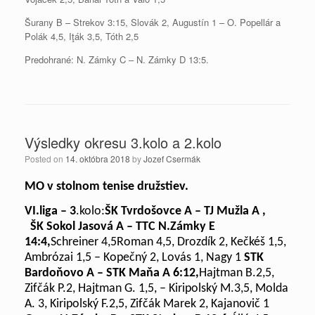
Šurany B – Strekov 3:15, Slovák 2, Augustín 1 – O. Popellár a
Polák 4,5, Iţák 3,5, Tóth 2,5
Predohrané: N. Zámky C – N. Zámky D 13:5.
Výsledky okresu 3.kolo a 2.kolo
Posted on
14. októbra 2018
by
Jozef Csermák
MO v stolnom tenise družstiev.
VI.liga –
3
.kolo:
ŠK Tvrdošovce A – TJ Mužla A ,
ŠK Sokol Jasová A – TTC N.Zámky E
14:4,
Schreiner 4,5Roman 4,5, Drozdík 2, Kečkéš 1,5,
Ambrózai 1,5 – Kopečný 2, Lovás 1, Nagy 1
STK
Bardoňovo A – STK Maňa A
6:12,
Hajtman B.2,5,
Zifčák P.2, Hajtman G. 1,5, – Kiripolský M.3,5, Molda
A. 3, Kiripolský F.2,5, Zifčák Marek 2, Kajanovič 1