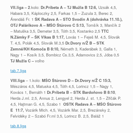
VII.liga – 2
.kolo:
Dr.Pribeta A – TJ Mužla B 12:6,
Uzsák 4,5,
Habara 3,5, Káploczky 2,5, Farkas 1,5 – Zuzula 3, Berec 2,
Árendáš Fr. 1
ŠK Radava A – STO Svodín A (dohrávka 11.10.),
OTJ Palárikovo A – MŠO Štúrovo C 5:13,
Tomšík 3, Mančík 2
– Matuška 3,5, Demeter 3,5, Tóth 3,5, Kostanko 2,5
TTC
N.Zámky F – ŠK Vlkas B 1:17,
Lovás 1 – Feješ M. 4,5, Slovák
T. 4,5, Polák 4,5, Slovák M.3,5
Dr.Dvory n/Ž B – STK
Zemné/KH Komoča B 8:10,
Németh 3, Kaderábek 3, Galla 1,
Nagy 1 – Kosík 3,5, Bombicz Cs.3,5, Adamovics 2,5, Jóba 0,5
TJ Mužla C –
voľno
tab.7.liga
VIII.liga
– 1.kolo:
MŠO Štúrovo D – Dr.Dvory n/Ž C 15:3,
Mészáros 4,5, Matuska 4,5, Tóth 4,5, Lorincz 1,5 – Nagy 1,
Kovács 1, Bernáth 1
Dr.Pribeta B – STK Bardoňovo B 8:10
,
Herda J.ml. 2,5, Annus 2, Lengyel 2, Herda J. st. 1,5 – Zifčák P.
4,5, Hajtman G. 4,5, Szabo 1
OSTK Radava A – MŠO Štúrovo
E
11:7,
Vozárik Mich. 4,5, Vozárik Mar. 2,5, Brezánsky 2,
Felvidéky 2 – Szabó Fr.ml 3,5, Lorincz B. 2,5, Baláž 1
tab.8.liga