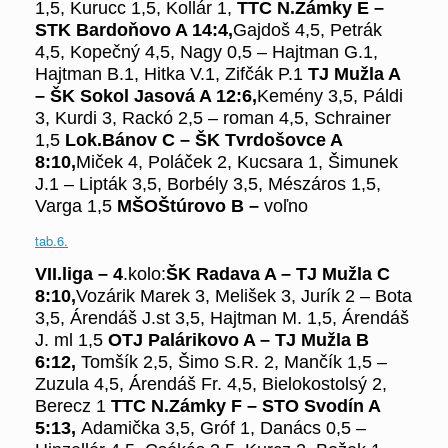
1,5, Kurucc 1,5, Kollár 1,
TTC N.Zámky E –
STK Bardoňovo A
14:4,
Gajdoš 4,5, Petrák
4,5, Kopečný 4,5, Nagy 0,5 – Hajtman G.1,
Hajtman B.1, Hitka V.1, Zifčák P.1
TJ Mužla A
– ŠK Sokol Jasová A
12:6,
Kemény 3,5, Páldi
3, Kurdi 3, Rackó 2,5 –
roman 4,5, Schrainer
1,5
Lok.Bánov C – ŠK Tvrdošovce A
8:10,
Miček 4, Poláček 2, Kucsara 1, Šimunek
J.1 – Lipták 3,5, Borbély 3,5, Mészáros 1,5,
Varga 1,5
MŠO
Štúrovo B –
voľno
tab.6.
VII.liga –
4
.kolo:
ŠK Radava A – TJ Mužla C
8:10,
Vozárik Marek 3, Melišek 3, Jurík 2 – Bota
3,5, Árendáš J.st 3,5, Hajtman M. 1,5, Árendáš
J. ml 1,5
OTJ Palárikovo A – TJ Mužla B
6:12,
Tomšík 2,5, Šimo S.R. 2, Mančík 1,5 –
Zuzula 4,5, Árendáš Fr. 4,5, Bielokostolsý 2,
Berecz 1
TTC N.Zámky F – STO Svodín A
5:13,
Adamička 3,5, Gróf 1, Danács 0,5 –