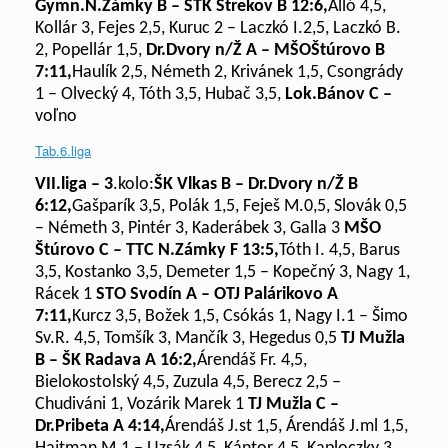
Gymn.N.Zámky B – STK Strekov B
12:6,
Álló 4,5,
Kollár 3, Fejes 2,5, Kuruc 2 – Laczkó I.2,5, Laczkó B.
2, Popellár 1,5,
Dr.Dvory n/Ž A – MŠO
Štúrovo B
7:11,
Haulík 2,5, Németh 2, Krivánek 1,5, Csongrády
1 – Olvecký 4, Tóth 3,5, Hubač 3,5,
Lok.Bánov C –
voľno
Tab.6.liga
VII.liga –
3
.kolo:
ŠK Vlkas B – Dr.Dvory n/Ž B
6:12,
Gašparík 3,5, Polák 1,5, Feješ M.0,5, Slovák 0,5
– Németh 3, Pintér 3, Kaderábek 3, Galla 3
MŠO
Štúrovo C – TTC N.Zámky F
13:5,
Tóth I. 4,5, Barus
3,5, Kostanko 3,5, Demeter 1,5 – Kopečný 3, Nagy 1,
Rácek 1
STO Svodín A – OTJ Palárikovo A
7:11,
Kurcz 3,5, Božek 1,5, Csókás 1, Nagy I.1 – Šimo
Sv.R. 4,5, Tomšík 3, Mančík 3, Hegedus 0,5
TJ Mužla
B – ŠK Radava A
16:2,
Árendáš Fr. 4,5,
Bielokostolský 4,5, Zuzula 4,5, Berecz 2,5 –
Chudiváni 1, Vozárik Marek 1
TJ Mužla C –
Dr.Pribeta A
4:14,
Árendáš J.st 1,5, Árendáš J.ml 1,5,