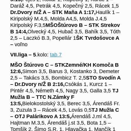
Daráž 4,5, Petrák 4,5, Kopečný 2,5, Rácek 1,5
Dr.Dvory n/Ž A – STK Maňa A
1:17,
Haulík 1 –
Kiripolský M.4,5, Molda A4,5, Molda J.4,5
Kiripolský F.3,5
MŠO
Štúrovo B – STK Strekov
B
14:4,
Olvecký 4,5, Hubač 3,5, Bahík 3,5, Tóth
2,5 – Laczkó B.3, Popellár 1
ŠK Tvrdošovce A
–
voľno
VII.liga –
5
.kolo:
tab.7
MŠO Štúrovo C – STK
Zemné/KH Komoča B
12:6,
Simon 3,5, Barus 3, Kostanko 3, Demeter
2,5 – Takács 3,5, Bombicz T. 2,5
STO Svodín A
– Dr.Dvory n/Ž B
2:16,
Csókás 1, Kurcz 1 –
Pintér 4,5, Németh 4,5, Nagy 3,5, Galla 3,5
TJ
Mužla B – TTC N.Zámky F
13:5,
Bielokostolský 3,5, Berec 3,5, Árendáš Fr.
3, Zuzula 3 – Rácek 4,5, Lovás 0,5
TJ Mužla C
– OTJ Palárikovo A
13:5,
Árendáš J.ml 4,5,
Hajtman M.3,5, Árendáš j.st 3,5, Bota 1,5 –
Tomšík 2, Šimo S.R. 1, Hlavačka 1, Mančík 1