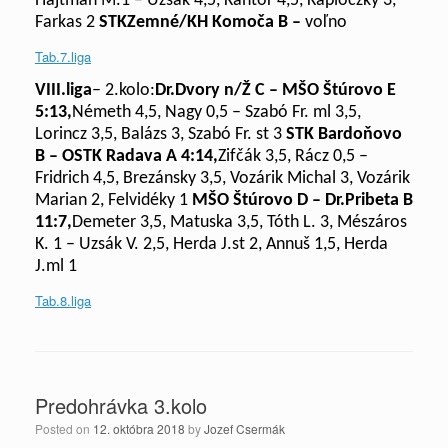
Hajtman M.1 – Uzsák 4,5, Kántor 4,5, Kaploczky 3,
Farkas 2
STK
Zemné/KH Komoča B –
voľno
Tab.7.liga
VIII.liga
–
2
.kolo:
Dr.Dvory n/Ž C – MŠO Štúrovo E
5:13,
Németh 4,5, Nagy 0,5 – Szabó Fr. ml 3,5,
Lorincz 3,5, Balázs 3, Szabó Fr. st 3
STK Bardoňovo
B – OSTK Radava A
4:14,
Zifčák 3,5, Rácz 0,5 –
Fridrich 4,5, Brezánsky 3,5, Vozárik Michal 3, Vozárik
Marian 2, Felvidéky 1
MŠO Štúrovo D – Dr.Pribeta B
11:7,
Demeter 3,5, Matuska 3,5, Tóth L. 3, Mészáros
K. 1 – Uzsák V. 2,5, Herda J.st 2, Annuš 1,5, Herda
J.ml 1
Tab.8.liga
Predohrávka 3.kolo
Posted on
12. októbra 2018
by
Jozef Csermák