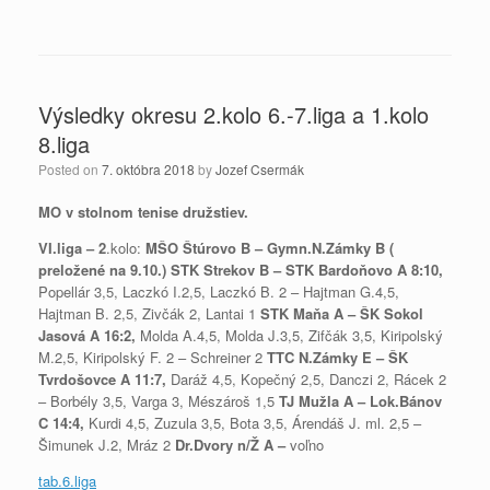
Výsledky okresu 2.kolo 6.-7.liga a 1.kolo
8.liga
Posted on
7. októbra 2018
by
Jozef Csermák
MO v stolnom tenise družstiev.
VI.liga – 2
.kolo:
MŠO
Štúrovo B – Gymn.N.Zámky B (
preložené na 9.10.)
STK Strekov B – STK Bardoňovo A 8:10,
Popellár 3,5, Laczkó I.2,5, Laczkó B. 2 – Hajtman G.4,5,
Hajtman B. 2,5, Zivčák 2, Lantai 1
STK Maňa A – ŠK Sokol
Jasová A 16:2,
Molda A.4,5, Molda J.3,5, Zifčák 3,5, Kiripolský
M.2,5, Kiripolský F. 2 – Schreiner 2
TTC N.Zámky E – ŠK
Tvrdošovce A 11:7,
Daráž 4,5, Kopečný 2,5, Danczi 2, Rácek 2
– Borbély 3,5, Varga 3, Mészároš 1,5
TJ Mužla A – Lok.Bánov
C 14:4,
Kurdi 4,5, Zuzula 3,5, Bota 3,5, Árendáš J. ml. 2,5 –
Šimunek J.2, Mráz 2
Dr.Dvory n/Ž A –
voľno
tab.6.liga