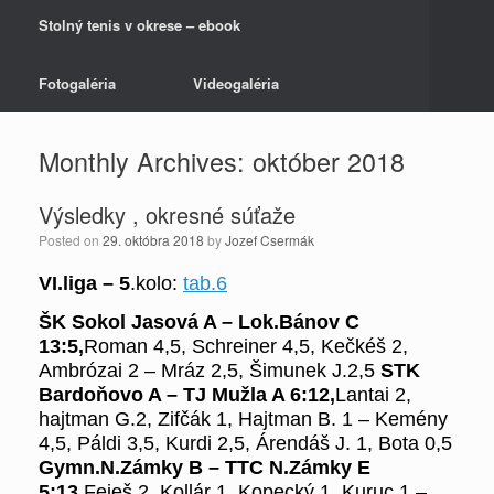
Stolný tenis v okrese – ebook
Fotogaléria
Videogaléria
Monthly Archives:
október 2018
Výsledky , okresné súťaže
Posted on
29. októbra 2018
by
Jozef Csermák
VI.liga –
5
.kolo:
tab.6
ŠK Sokol Jasová A – Lok.Bánov C
13:5,
Roman 4,5, Schreiner 4,5, Kečkéš 2,
Ambrózai 2 – Mráz 2,5, Šimunek J.2,5
STK
Bardoňovo A – TJ Mužla A
6:12,
Lantai 2,
hajtman G.2, Zifčák 1, Hajtman B. 1 – Kemény
4,5, Páldi 3,5, Kurdi 2,5, Árendáš J. 1, Bota 0,5
Gymn.N.Zámky B – TTC N.Zámky E
5:13,
Feješ 2, Kollár 1, Kopecký 1, Kuruc 1 –