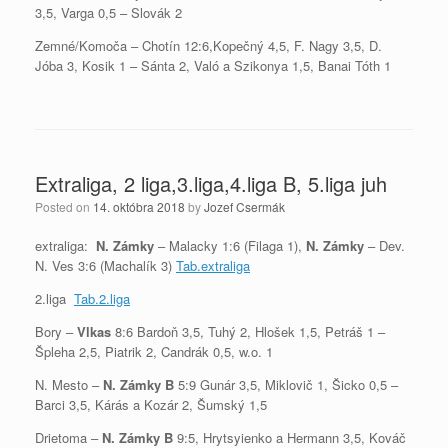
3,5, Varga 0,5 – Slovák 2
Zemné/Komoča – Chotín 12:6,Kopečný 4,5, F. Nagy 3,5, D.
Jóba 3, Kosik 1 – Sánta 2, Való a Szikonya 1,5, Banai Tóth 1
Extraliga, 2 liga,3.liga,4.liga B, 5.liga juh
Posted on
14. októbra 2018
by
Jozef Csermák
extraliga:
N. Zámky
– Malacky 1:6 (Filaga 1),
N. Zámky
– Dev.
N. Ves 3:6 (Machalík 3)
Tab.extraliga
2.liga
Tab.2.liga
Bory –
Vlkas
8:6 Bardoň 3,5, Tuhý 2, Hlošek 1,5, Petráš 1 –
Špleha 2,5, Piatrik 2, Candrák 0,5, w.o. 1
N. Mesto –
N. Zámky B
5:9 Gunár 3,5, Miklovič 1, Šicko 0,5 –
Barci 3,5, Kárás a Kozár 2, Šumský 1,5
Drietoma –
N. Zámky B
9:5, Hrytsyienko a Hermann 3,5, Kováč