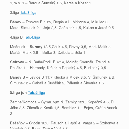
1, w.o. 1 – Barci a Šumský 1,5, Kárás a Kozár 1
3.liga
Tab.3.liga
Bánov
– Trnovec B 13:5, Regás a L. Mrkvica 4, Mikulec 3,
Marc. Šimunek 2 – Jeţo 2,5, Gašpierik 1,5, Kukan a Jaroš 0,5
4.liga B
Tab.4.liga
Močenok –
Šurany
13:5,Gálik 4,5, Revay 3,5, Mart. Malík a
Marián Malík 2,5 – Botka 3, Dzíbela a Bóla 1
Štúrovo
– N. Baňa/Podl. B 4:14, Molnár, Csernák, Treindl a
Palička 1 – Harmady, Kršiak a Repiský 4,5, Budinský 0,5
Bánov B
– Levice B 11:7,Klučka a Miček 3,5, V. Šimunek a B.
Šimunek 2 – Gabaš a Dudášik 2, Páleník a Škvarka 1,5
5.liga juh
Tab.5.liga
Zemné/Komoča – Gymn. vjm N. Zámky 12:6, Kopečný 4,5, D.
Jóba 3,5, Zifcsák a Kosik 1,5, Bombicz 1 – Fejes, Gróf a Vanek
2
Bešeňov – Chotín 10:8, Rausch a Hajdú 4, Varga 2 – Szikonya a
Vojaček 2,5, Banai Tóth a Való 1,5