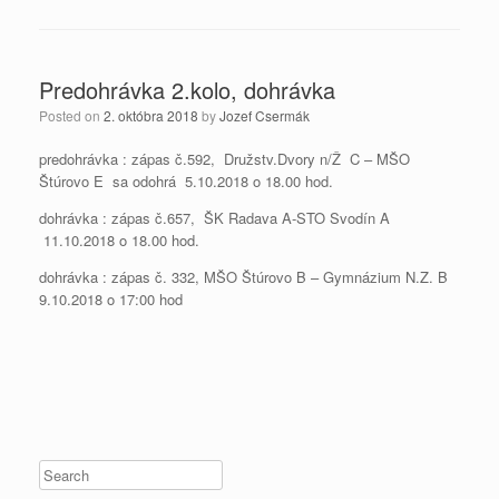
Predohrávka 2.kolo, dohrávka
Posted on
2. októbra 2018
by
Jozef Csermák
predohrávka : zápas č.592, Družstv.Dvory n/Ž C – MŠO
Štúrovo E sa odohrá 5.10.2018 o 18.00 hod.
dohrávka : zápas č.657, ŠK Radava A-STO Svodín A
11.10.2018 o 18.00 hod.
dohrávka : zápas č. 332, MŠO Štúrovo B – Gymnázium N.Z. B
9.10.2018 o 17:00 hod