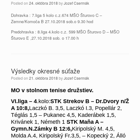
Posted on
24. októbra 2018
by
Jozef Csermák
Dohravka : 7.liga 5 kolo c.z.674 MŠO Šturovo C –
Zemne/Komoča B 27.10.2018 sob.o 9.30 hod
Predohravka : 8.liga 4.kolo c.z. 599 MŠO Šturovo D – MŠO
Šturovo E ,27.10.2018 sob. o 17.00 h
Výsledky okresné súťaže
Posted on
21. októbra 2018
by
Jozef Csermák
MO v stolnom tenise družstiev.
VI.liga –
4
.kolo:
STK Strekov B – Dr.Dvory n/Ž
A
10:8,
Laczkó B. 3,5, Laczkó I.3, Popellár 2,
Téglás 1,5 – Pukanec 4,5, Kaderábek 1,5,
Krivánek 1, Németh 1
STK Maňa A –
Gymn.N.Zámky B
12:6,
Kiripolský M. 4,5,
Molda A.4, Kiripolský Fr.3,5, – Kopecký 2, Álló