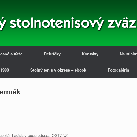
esné súťaže
Rebríčky
Kontakty
Na stiah
 1990
Stolný tenis v okrese – ebook
Fotogaléria
sermák
opellár Ladislav podpredseda OSTZNZ