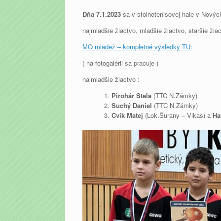
Dňa 7.1.2023
sa v stolnotenisovej hale v Nový
najmladšie žiactvo, mladšie žiactvo, staršie žiac
MO mládež – kompletné výsledky TU:
( na fotogalérii sa pracuje )
najmladšie žiactvo :
Pirohár Stela
(TTC N.Zámky)
Suchý Daniel
(TTC N.Zámky)
Cvik Matej
(Lok.Šurany – Vlkas) a
Ha