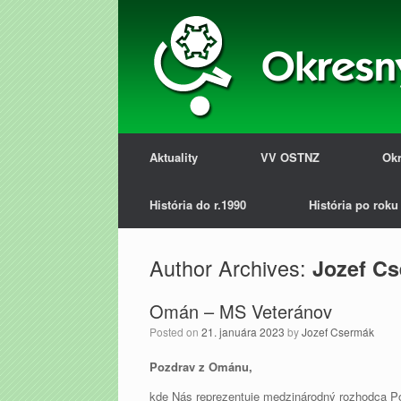
Aktuality
VV OSTNZ
Okr
História do r.1990
História po roku
Author Archives:
Jozef C
Omán – MS Veteránov
Posted on
21. januára 2023
by
Jozef Csermák
Pozdrav z Ománu,
kde Nás reprezentuje medzinárodný rozhodca P