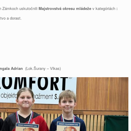
ch Zámkoch uskutočnili
Majstrovstvá okresu mládeže
v kategóriách
:
tvo a dorast.
ngala Adrian
(Lok.Šurany – Vlkas)