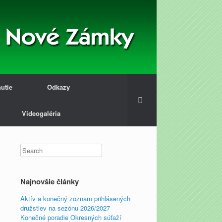
nutie
Odkazy
Videogaléria
Najnovšie články
Aktív a konečný zoznam prihlásených
družstiev na sezónu 2026/2027
Konečné poradie Okresných súťaží