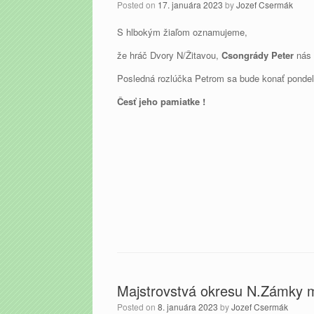
Posted on
17. januára 2023
by
Jozef Csermák
S hlbokým žiaľom oznamujeme,
že hráč Dvory N/Žitavou,
Csongrády Peter
nás 
Posledná rozlúčka Petrom sa bude konať ponde
Česť jeho pamiatke !
Majstrovstvá okresu N.Zámky 
Posted on
8. januára 2023
by
Jozef Csermák